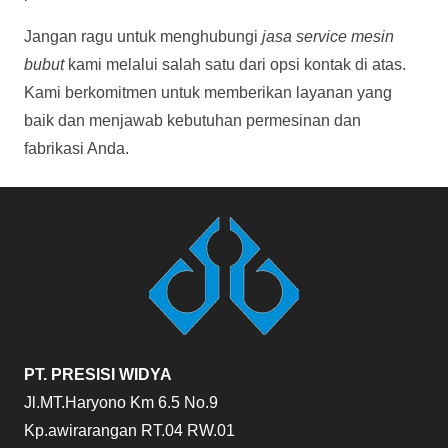
Jangan ragu untuk menghubungi
jasa service mesin
bubut
kami melalui salah satu dari opsi kontak di atas.
Kami berkomitmen untuk memberikan layanan yang
baik dan menjawab kebutuhan permesinan dan
fabrikasi Anda.
PT. PRESISI WIDYA
Jl.MT.Haryono Km 6.5 No.9
Kp.awirarangan RT.04 RW.01