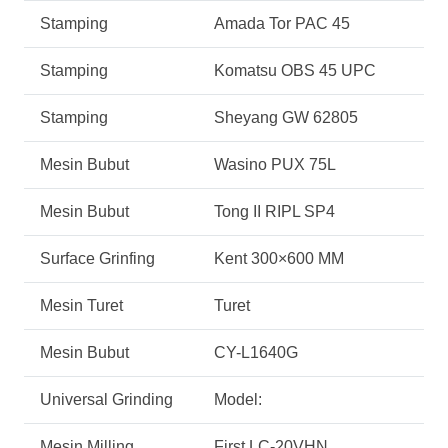
Stamping
Amada Tor PAC 45
Stamping
Komatsu OBS 45 UPC
Stamping
Sheyang GW 62805
Mesin Bubut
Wasino PUX 75L
Mesin Bubut
Tong II RIPL SP4
Surface Grinfing
Kent 300×600 MM
Mesin Turet
Turet
Mesin Bubut
CY-L1640G
Universal Grinding
Model:
Mesin Milling
First LC-20VHN