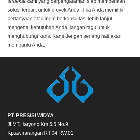
terdekat
kami yang berpengalaman siap memberikan
solusi terbaik untuk proyek Anda. Jika Anda memiliki
pertanyaan atau ingin berkonsultasi lebih lanjut
mengenai kebutuhan Anda, jangan ragu untuk
menghubungi kami. Kami dengan senang hati akan
membantu Anda.
PT. PRESISI WIDYA
Jl.MT.Haryono Km 6.5 No.9
Kp.awirarangan RT.04 RW.01